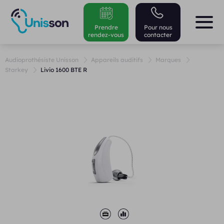
Prendre
Pour nous
rendez-vous
contacter
Audioprothésiste Unisson
Appareils auditifs
Marques
Starkey
Livio 1600 BTE R