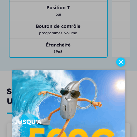
Position T
oui
Bouton de contrôle
programmes,
volume
Étanchéité
IP68
Services & engagements
Unisson
20 ans d'expertise