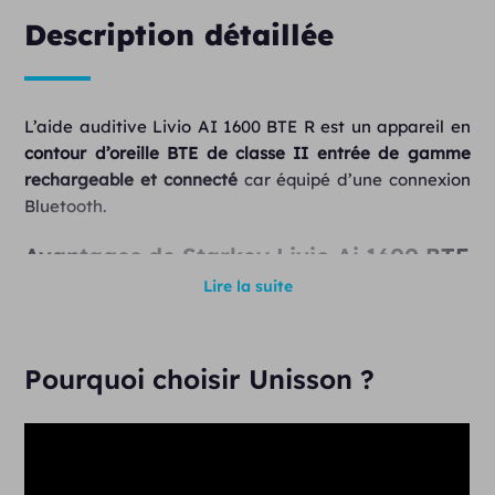
Description détaillée
L’aide auditive Livio AI 1600 BTE R est un appareil en
contour d’oreille BTE de classe II entrée de gamme
rechargeable et connecté
car équipé d’une connexion
Bluetooth.
Avantages de Starkey Livio Ai 1600 BTE
R
Lire la suite
Cet appareil auditif dispose de 16 canaux de réglages
qui vous garantit une bonne expérience auditive dans
Pourquoi choisir Unisson ?
différentes situations comme le travail, la maison,
l’extérieur et les restaurants.
Grâce aux microphones directionnels, vous aurez plus
de facilités à entendre clairement la parole dans des