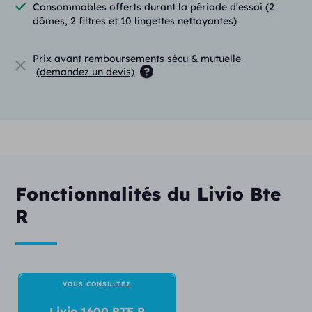
Consommables offerts durant la période d'essai (2
Réglages à distance
dômes, 2 filtres et 10 lingettes nettoyantes)
Caractéristiques du modèle Livio Ai
1600 BTE R
Prix avant remboursements sécu & mutuelle
(demandez un devis)
16 canaux et 16 bandes de réglages
Protection IP68
Bobine à induction
Connexion Bluetooth
Batterie lithium ion
Fonctionnalités du Livio Bte
Bouton multifonction (volume et programme)
R
Streaming audio direct
Programmes personnalisés
Auto on/off
VOUS CONSULTEZ
Intelligence artificielle
Livio 1600 BTE R