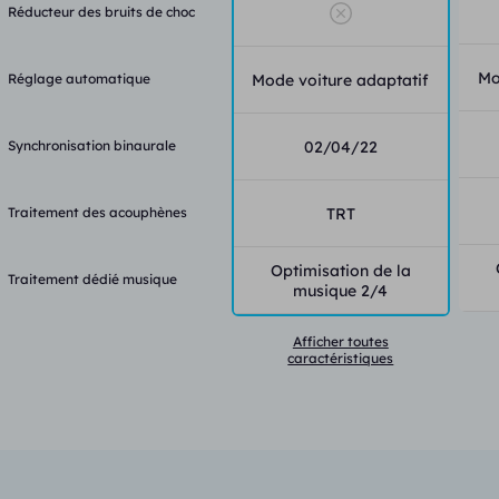
Réducteur des bruits de choc
Mo
Réglage automatique
Mode voiture adaptatif
Synchronisation binaurale
02/04/22
Traitement des acouphènes
TRT
Optimisation de la
Traitement dédié musique
musique 2/4
Afficher toutes
caractéristiques