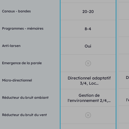
Autres fonctionnalités
Canaux - bandes
20-20
– Solution anti acouphène avec la technologie Tinnitus Théra
– Augmentation progressive du volume
Programmes - mémoires
8-4
– 6 programmes manuels
Anti-larsen
Oui
– Bobine Téléphonique
Emergence de la parole
– Anti larsen puissant
– Directionnalité adaptative
D
Directionnel adaptatif
Micro-directionnel
3/4, Loc...
– Réduction des bruits de l’appareil dans le silence
Gestion de
Réducteur du bruit ambiant
l
l'environnement 2/4,...
– Optimisation de la musique
– Duplication fréquentielle
Réducteur du bruit du vent
– Possibilité d’appareillage en CROS