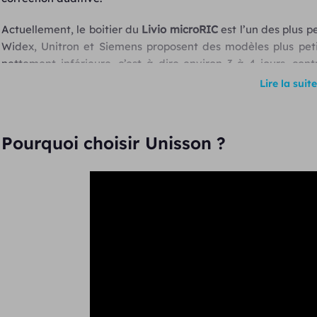
Actuellement, le boitier du
Livio microRIC
est l’un des plus p
Widex, Unitron et Siemens proposent des modèles plus peti
nettement inférieure, c’est à dire environ 3 à 4 jours, con
néanmoins de l’utilisation en streaming, du Bluetooth, de la
Lire la suite
de l’appareil.
Un nouveau traitement de signal avec Hearing Reality
Pourquoi choisir Unisson ?
La puce
Livio
vous propose une qualité d’écoute supérieur
signal est traité sur 20 carneaux fréquentiels, ce qui permet
fins.
Grace à sa capacité de traitement 3 fois plus importante,
He
secondes
, pour vous offrir un son clair, net, proche d’une oreil
Vous observerez une meilleure appréciation des sources son
grâce à la
directivité des microphones
et à la
communic
(fonction binaurale e2e).