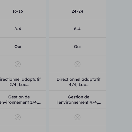
16-16
24-24
pie
8-4
8-4
Oui
Oui
irectionnel adaptatif
Directionnel adaptatif
2/4, Loc...
4/4, Loc...
Gestion de
Gestion de
'environnement 1/4,...
l'environnement 4/4,...