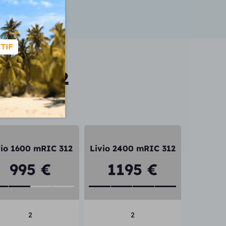
vis)
 type « qui est Roger Federer ? » ou « Quel temps
Mric 312
vio 1600 mRIC 312
Livio 2400 mRIC 312
995 €
1195 €
2
2