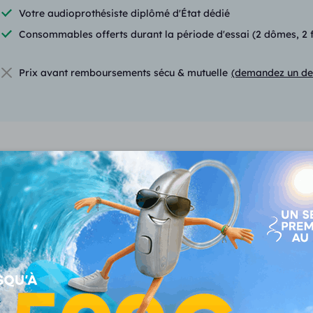
Votre audioprothésiste diplômé d'État dédié
Consommables offerts durant la période d'essai (2 dômes, 2 fil
Prix avant remboursements sécu & mutuelle
(demandez un de
Fonctionnalités du Livio 
VOUS CONSULTEZ
Livio Edge Ai 2400
mRIC 312
1195 €