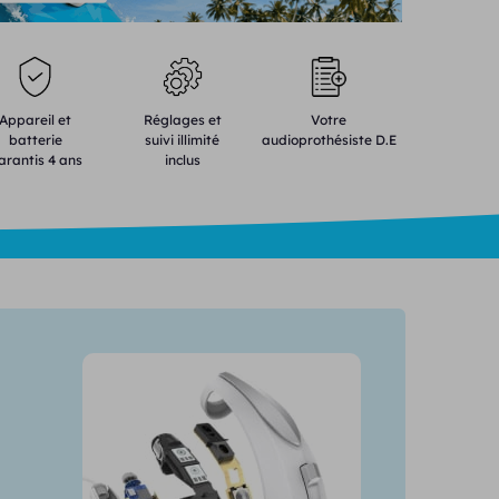
Appareil et
Réglages et
Votre
batterie
suivi illimité
audioprothésiste D.E
arantis 4 ans
inclus