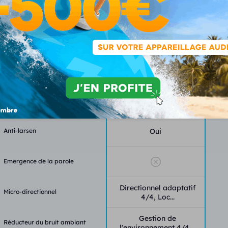
Fonctionnalités
Classe
2
Canaux - bandes
24-24
Programmes - mémoires
8-4
Anti-larsen
Oui
Emergence de la parole
Directionnel adaptatif
Micro-directionnel
4/4, Loc...
Gestion de
Réducteur du bruit ambiant
l'environnement 4/4,...