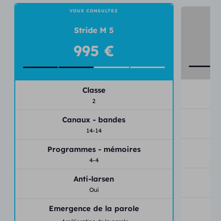
VOUS CONSULTEZ
Stride M 5
995 €
Classe
2
Canaux - bandes
14-14
P
Programmes - mémoires
4-4
Anti-larsen
Oui
E
Emergence de la parole