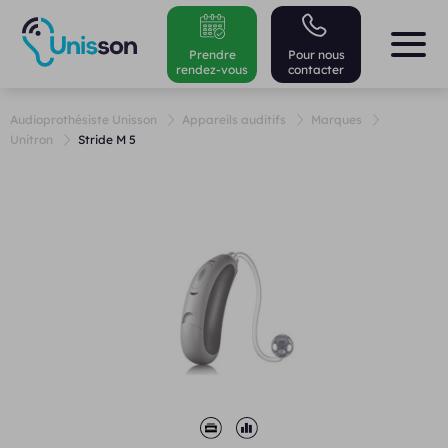
Prendre
Pour nous
rendez-vous
contacter
Audioprothésiste Unisson
Appareils auditifs
Marques
Unitron
Stride M 5