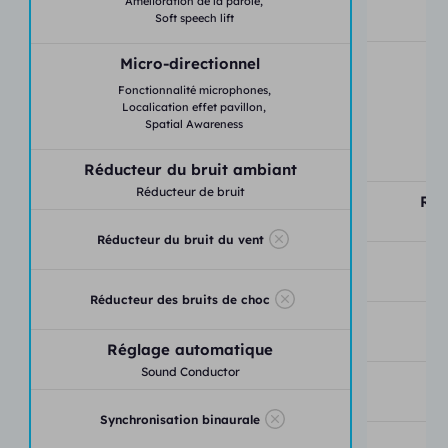
Amélioration de la parole,
Soft speech lift
Micro-directionnel
Fonctionnalité microphones,
Localication effet pavillon,
Spatial Awareness
Réducteur du bruit ambiant
Réducteur de bruit
Réd
Réducteur du bruit du vent
Ré
Réducteur des bruits de choc
Réd
Réglage automatique
Sound Conductor
Synchronisation binaurale