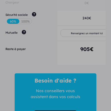
Chargeur
0
€
Sécurité sociale
240
€
Mutuelle
905
€
Reste à payer
Besoin d'aide ?
Nos conseillers vous
assistent dans vos calculs