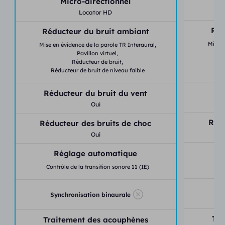
Micro-directionnel
Locator HD
Réd
Réducteur du bruit ambiant
Mise e
Mise en évidence de la parole TR Interaural,
Pavillon virtuel,
Réducteur de bruit,
Ré
Réducteur de bruit de niveau faible
Réducteur du bruit du vent
Oui
Rédu
Réducteur des bruits de choc
Oui
Réglage automatique
Con
Contrôle de la transition sonore 11 (IE)
Synchronisation binaurale
Tra
Traitement des acouphènes