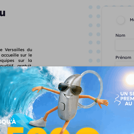
u
M
Nom
e Versailles du
ccueille sur le
Prénom
quipes sur la
uditif gratuit.
ent au salon et
ous avons hâte
Email
Numéro d
Je souhai