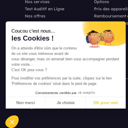
Nos services
Options
Test Auditif en Ligne
Prix des appareil
Nos offres
Remboursement ap
Témoignages
Comparatif appar
Recrutement
Coucou c'est nous...
les Cookies !
Franchise Unisson
Nos actus
On a attendu d'être sûrs que le contenu
de ce site vous intéresse avant de
vous déranger, mais on aimerait bien vous accompagner pendant
votre visite...
C'est OK pour vous ?
Pour modifier vos préférences par la suite, cliquez sur le lien
'Préférences de cookies' situé dans le pied de page.
Consentements certifiés par
Non merci
Je choisis
OK pour moi
Axeptio consent
Plateforme de Gestion du Consentement : Personnalisez vo
Notre plateforme vous permet d'adapter et de gérer vos param