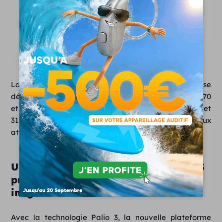
La gamme de prothèses auditives Phonak Belong se
déclinera en 4 niveaux de performance (B30, B50, B70
et B90) et en différents modèles (Pile 10, pile 312, et
312T, pile 13 et B-R rechargeable) afin de répondre aux
attentes et pertes auditives de chacun.
Une nouvelle version d’AutoSense OS
prometteuse pour des performances
inégalées
Avec la technologie Palio 3, la nouvelle plateforme