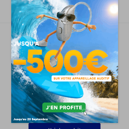
Demandez un essai gratuit
Signia Silk 7X
1195
€