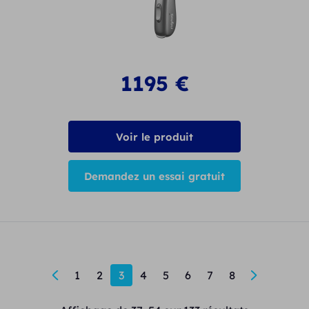
1195
€
Voir le produit
Demandez un essai gratuit
←
1
2
3
4
5
6
7
8
→