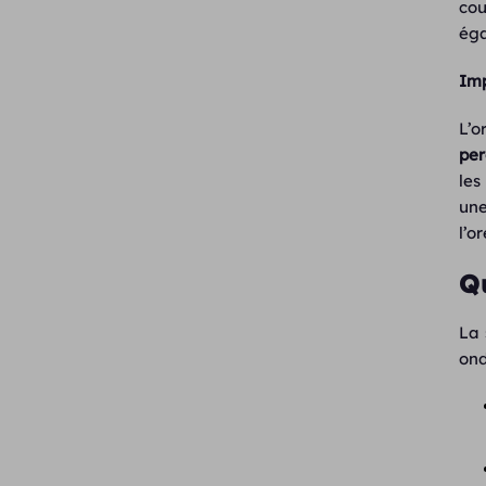
cou
éga
Imp
L’o
per
les
un
l’o
Q
La
ond