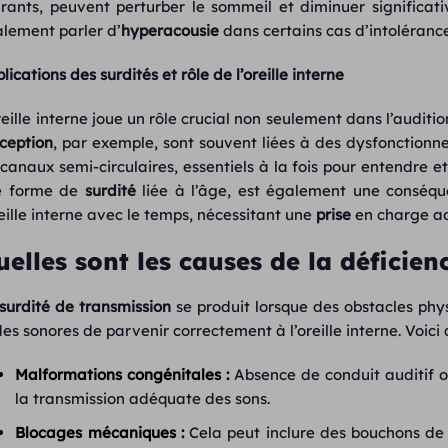
rants, peuvent perturber le sommeil et diminuer significati
lement parler d’
hyperacousie
dans certains cas d’intoléranc
lications des surdités et rôle de l’oreille interne
reille interne joue un rôle crucial non seulement dans l’audit
ception
, par exemple, sont souvent liées à des dysfonctionn
 canaux semi-circulaires, essentiels à la fois pour entendre e
e forme de
surdité
liée à l’âge, est également une conséque
reille interne avec le temps, nécessitant une
prise
en charge a
uelles sont les causes de la déficien
surdité de transmission
se produit lorsque des obstacles ph
es sonores de parvenir correctement à l’oreille interne. Voici
Malformations congénitales :
Absence de conduit auditif 
la transmission adéquate des sons.
Blocages mécaniques :
Cela peut inclure des bouchons de