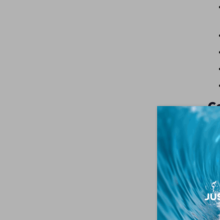
Co
L
me
gé