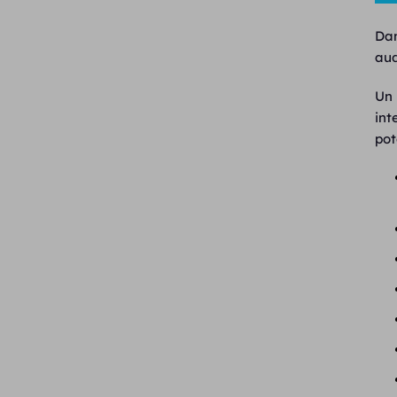
Dan
aud
Un 
int
pot