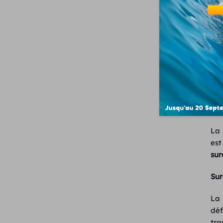
Q
La
est
sur
Sur
L
déf
tra