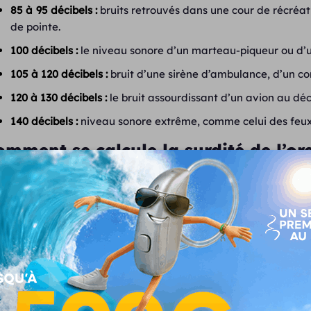
85 à 95 décibels :
bruits retrouvés dans une cour de récréat
de pointe.
100 décibels :
le niveau sonore d’un marteau-piqueur ou d’
105 à 120 décibels :
bruit d’une sirène d’ambulance, d’un co
120 à 130 décibels :
le bruit assourdissant d’un avion au déc
140 décibels :
niveau sonore extrême, comme celui des feux 
mment se calcule la surdité de l’ore
a
surdité
, ou la
perte auditive
, est évaluée selon le meilleu
surée en décibels de
perte auditive
(dB HL) pour déterminer
nérales des
degrés de perte auditive
:
20 à 39 décibels :
Surdité
légère – Les personnes concern
soient répétés, en particulier les sons plus aigus qui sont diff
40 à 69 décibels :
Surdité
moyenne – À ce niveau, il est f
interlocuteur élève la voix pour faciliter la compréhension.