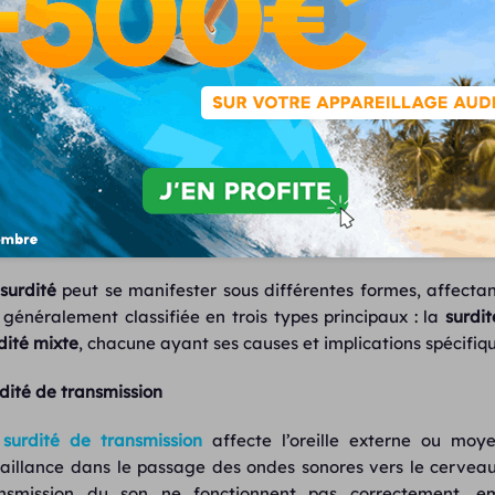
70 à 89 décibels :
Surdité
sévère – Les communications de
rendant les interactions ordinaires nettement plus complex
Plus de 90 décibels :
Surdité
profonde – Les personne
perçoivent généralement plus les sons de la parole.
uels sont les différents t
surdité
peut se manifester sous différentes formes, affectan
 généralement classifiée en trois types principaux : la
surdi
dité mixte
, chacune ayant ses causes et implications spécifiqu
dité de transmission
a
surdité de transmission
affecte l’oreille externe ou moy
aillance dans le passage des ondes sonores vers le cerveau
nsmission du son ne fonctionnent pas correctement, emp