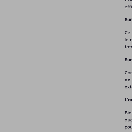
eff
Sur
Ce
le 
tot
Sur
Com
de 
ext
L’a
Bie
aud
pou