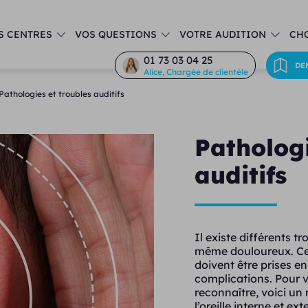
S CENTRES
VOS QUESTIONS
VOTRE AUDITION
CHO
01 73 03 04 25
DE
Alice, Chargée de clientèle
Pathologies et troubles auditifs
Pathologi
auditifs
Il existe différents t
même douloureux. Ces
doivent être prises e
complications. Pour v
reconnaître, voici un 
l’oreille interne et ext