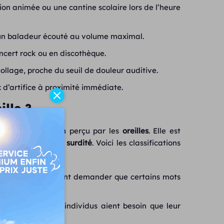
ion animée ou une cantine scolaire lors de l’heure
un baladeur écouté au volume maximal.
ncert rock ou en discothèque.
ollage, proche du seuil de douleur auditive.
d’artifice à proximité immédiate.
ille ?
r niveau d’audition perçu par les
oreilles
. Elle est
 la sévérité de la
surdité
. Voici les classifications
ées peuvent souvent demander que certains mots
iciles à capter.
réquent que les individus aient besoin que leur