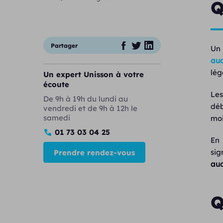
Q
Partager
Un 
aud
lég
Un expert Unisson à votre
écoute
Les
De 9h à 19h du lundi au
déb
vendredi et de 9h à 12h le
samedi
moi
01 73 03 04 25
En 
sig
Prendre rendez-vous
aud
Q