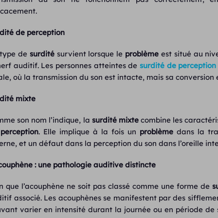
icacement.
dité de perception
 type de
surdité
survient lorsque le
problème
est situé au niv
nerf auditif. Les personnes atteintes de
surdité de perception
ale, où la transmission du son est intacte, mais sa conversion
dité mixte
me son nom l’indique, la
surdité mixte
combine les caractéri
perception
. Elle implique à la fois un
problème
dans la tra
erne, et un défaut dans la perception du son dans l’oreille int
couphène : une pathologie auditive distincte
n que l’acouphène ne soit pas classé comme une forme de
s
itif associé. Les acouphènes se manifestent par des sifflem
vant varier en intensité durant la journée ou en période de s