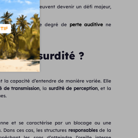
 tous les jours peuvent devenir un défi majeur,
es.
s atteintes par ce degré de
perte auditive
ne
ypes de surdité ?
t la capacité d’entendre de manière variée. Elle
té de transmission
, la
surdité de perception
, et la
es.
enne et se caractérise par un blocage ou une
. Dans ces cas, les structures
responsables
de la
êchant les sons d’atteindre l’oreille interne