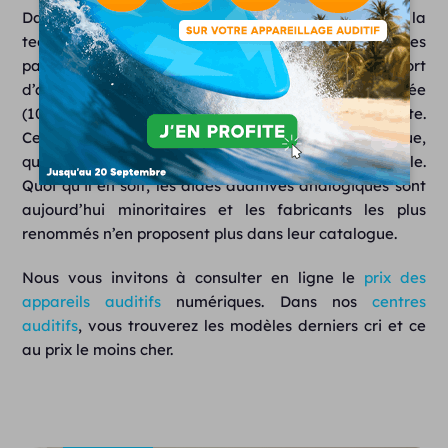
Dans le cadre d’un premier appareillage, la
technologie numérique est bien accueillie par les
patients. Pour ceux ayant été habitués au port
d’appareils auditifs analogiques sur une longue durée
(10, 20, 30 ans), la transition risque d’être plus délicate.
Certains patients regrettent aujourd’hui l’analogique,
qui, pour eux, restituait le son de façon plus naturelle.
Quoi qu’il en soit, les aides auditives analogiques sont
aujourd’hui minoritaires et les fabricants les plus
renommés n’en proposent plus dans leur catalogue.
Nous vous invitons à consulter en ligne le
prix des
appareils auditifs
numériques. Dans nos
centres
auditifs
, vous trouverez les modèles derniers cri et ce
au prix le moins cher.