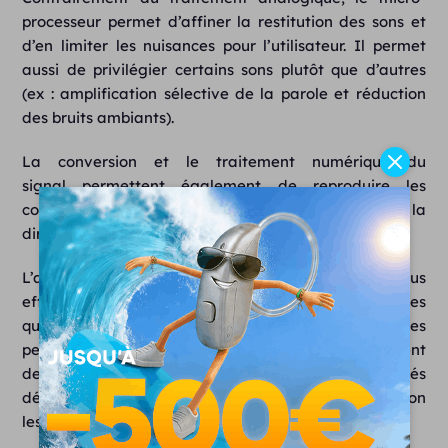
processeur permet d’affiner la restitution des sons et
d’en limiter les nuisances pour l’utilisateur. Il permet
aussi de privilégier certains sons plutôt que d’autres
(ex : amplification sélective de la parole et réduction
des bruits ambiants).
La conversion et le traitement numérique du
signal permettent également de reproduire les
comportements naturels de l’oreille, tels que la
directivité, la différence interaurale…
L’appareillage stéréophonique est d’ailleurs bien plus
efficace avec des appareils numériques
qu’analogiques. Enfin, les appareils numériques
permettent aujourd’hui de participer au traitement
des acouphènes via l’intégration de fonctionnalités
dédiées à l’apaisement de ces bruits permanents selon
les préceptes de la TRT (bruit blanc).