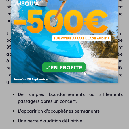
niveau sonore et la durée d’exposition. Plus le bruit est
important et plus l’exposition est longue, plus le risque
pour l’audition est élevé.
Il est unanimement reconnu qu’un son devient
potentiellement dangereux pour l’Homme à partir de
85 décibels (dB)
. Des lésions irréversibles peuvent
apparaître après une exposition prolongée et répétée
à des sons de cette intensité ou plus. Pour donner un
repère, le seuil de la douleur n’intervient qu’à 120 dB.
Les conséquences pour le
système auditif
peuvent être
graves :
De simples bourdonnements ou sifflements
passagers après un concert.
L’apparition d’acouphènes permanents.
Une perte d’audition définitive.