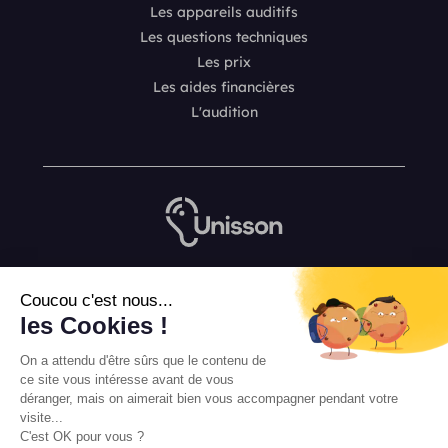
Les appareils auditifs
Les questions techniques
Les prix
Les aides financières
L'audition
Nous contacter
Coucou c'est nous...
L’équipe de rédaction Unisson
les Cookies !
Mentions légales
On a attendu d'être sûrs que le contenu de
Conditions Générales de Vente
ce site vous intéresse avant de vous
déranger, mais on aimerait bien vous accompagner pendant votre
visite...
C'est OK pour vous ?