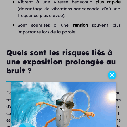
Vibrent à une vitesse beaucoup
plus rapide
(davantage de vibrations par seconde, d’où une
fréquence plus élevée).
Sont soumises à une
tension
souvent plus
importante lors de la parole.
Quels sont les risques liés à
une exposition prolongée au
bruit ?
Dans notre environnement quotidien, que ce soit au
travail, à la maison (musique forte) ou lors
d’événements (concerts), nos
systèmes auditifs
sont
constamment soumis à des niveaux
sonores
variés. Il
est essentiel de comprendre que le risque de lésions
auditives augmente en fonction de deux facteurs : le