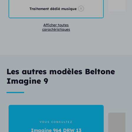
T
Traitement dédié musique
Afficher toutes
caractéristiques
Les autres modèles Beltone
Imagine 9
VOUS CONSULTEZ
I
Imagine 964 DRW 13