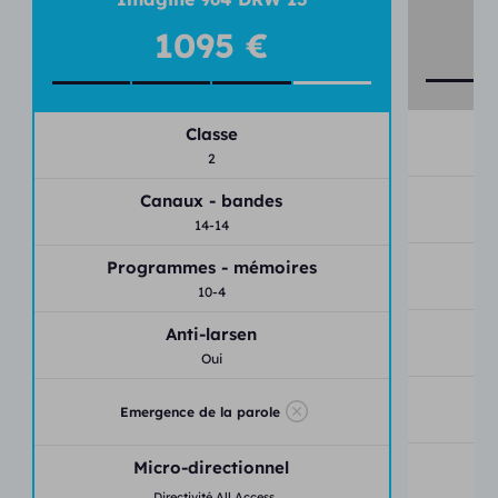
Piles auditives 13
1095 €
Connexion Bluetooth
Application mobile Beltone HearMax
Classe
2
Canaux - bandes
14-14
P
Programmes - mémoires
10-4
Anti-larsen
Oui
Emergence de la parole
Micro-directionnel
Directivité All Access,