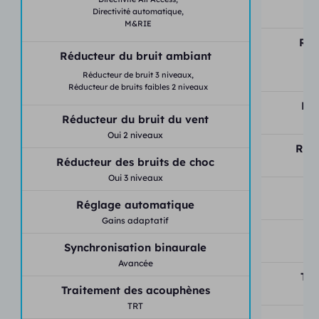
Directivité automatique,
M&RIE
Réd
Réducteur du bruit ambiant
Réducteur de bruit 3 niveaux,
Réducteur de bruits faibles 2 niveaux
Réd
Réducteur du bruit du vent
Oui 2 niveaux
Rédu
Réducteur des bruits de choc
Oui 3 niveaux
Réglage automatique
Gains adaptatif
Sy
Synchronisation binaurale
Avancée
Tra
Traitement des acouphènes
TRT