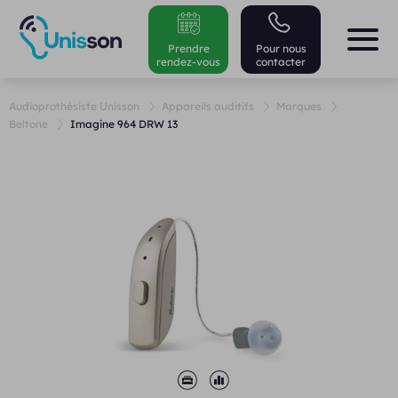
Prendre
Pour nous
rendez-vous
contacter
Audioprothésiste Unisson
Appareils auditifs
Marques
Beltone
Imagine 964 DRW 13