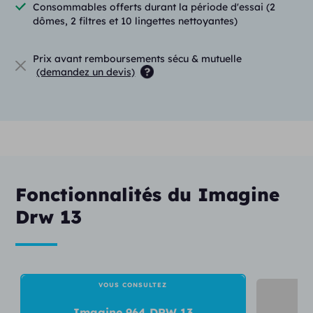
Consommables offerts durant la période d'essai (2
dômes, 2 filtres et 10 lingettes nettoyantes)
CrossLink Directionality 3
Anti Larsen
Prix avant remboursements sécu & mutuelle
Masqueur d’acouphènes
(demandez un devis)
Réducteur du bruit du vent (2 réglages)
4 programmes personnalisés
Feedback Eraser 2
Réducteur de bruit impulsionnel (2 réglages)
Synchronized Satisfy
Fonctionnalités du Imagine
Drw 13
Synchronized Speech Spotter
14 canaux de réglages
Bouton poussoir
Bobine téléphonique
VOUS CONSULTEZ
IP68
Imagine 964 DRW 13