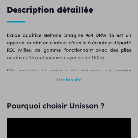
Description détaillée
L’aide auditive Beltone Imagine 964 DRW 13 est un
appareil auditif en contour d’oreille à écouteur déporté
RIC milieu de gamme fonctionnant avec des piles
auditives 13 (autonomie moyenne de 150h).
Elle possède 14 canaux de réglages, un bouton
poussoir, une connexion Bluetooth et est certifiée IP68.
Lire la suite
Ce modèle fait partie de la nouvelle gamme
d’appareils Beltone Imagine qui possède un 3ème
microphone directement installé dans votre conduit
Pourquoi choisir Unisson ?
auditif vous offrant une qualité sonore inégalée.
L’appareil auditif Beltone Imagine 964 DRW 13 est au
prix de 1095€ et comprend la consultation, l’essai
gratuit pendant 30 jours, la garantie 4 ans, les