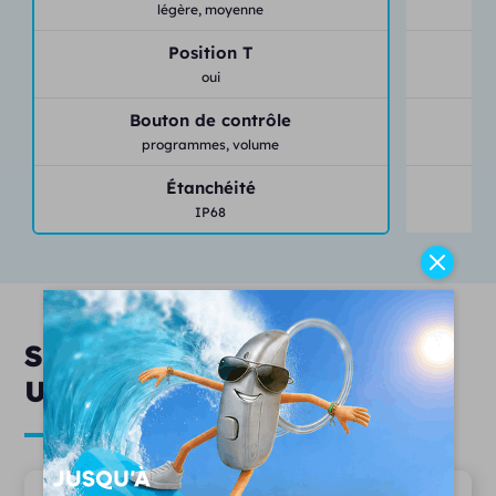
légère,
moyenne
Position T
oui
Bouton de contrôle
programmes,
volume
Étanchéité
IP68
Services & engagements
Unisson