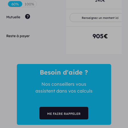
240
€
Mutuelle
905
€
Reste à payer
Besoin d'aide ?
Nos conseillers vous
assistent dans vos calculs
ME FAIRE RAPPELER