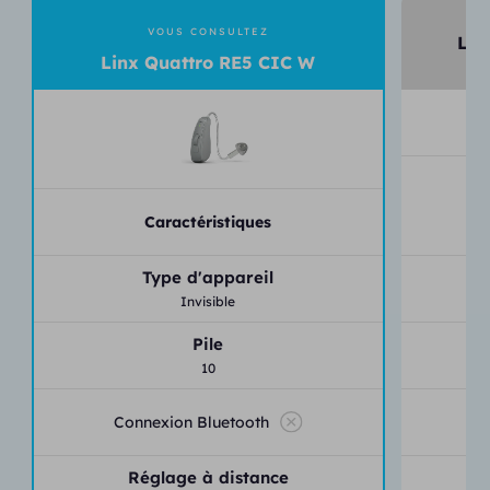
VOUS CONSULTEZ
LiN
Linx Quattro RE5 CIC W
Caractéristiques
Type d'appareil
Invisible
Pile
10
Connexion Bluetooth
an
Réglage à distance