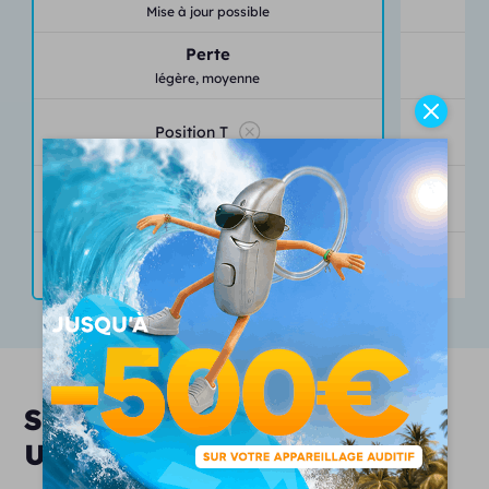
Mise à jour possible
Perte
légère,
moyenne
Position T
Bouton de contrôle
programmes,
volume
Étanchéité
IP68
Services & engagements
Unisson