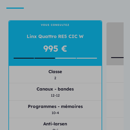
VOUS CONSULTEZ
L
Linx Quattro RE5 CIC W
995 €
Classe
2
Canaux - bandes
12-12
P
Programmes - mémoires
10-4
Anti-larsen