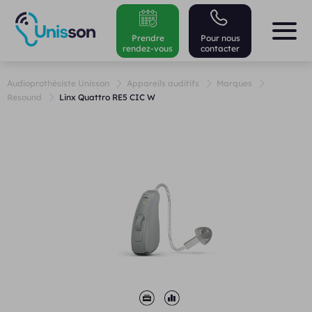
Prendre
Pour nous
rendez-vous
contacter
Audioprothésiste Unisson
Appareils auditifs
Marques
Resound
Linx Quattro RE5 CIC W