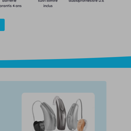
batterie
suivi illimité
audioprothésiste D.E
arantis 4 ans
inclus