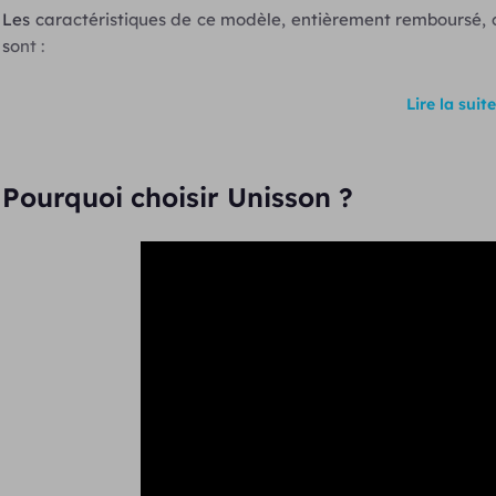
Les caractéristiques de ce modèle, entièrement remboursé, ca
sont :
12 canaux de réglages
Lire la suite
bouton poussoir pour régler le volume et changer les 
microphones directionnels standards
Pourquoi choisir Unisson ?
adaptation à 4 environnements sonores : bruits mécaniqu
anti larsen
générateur de bruit anti-acouphènes
pile auditive 312
certification IP68
Cette aide auditive bénéficie de la
technologie numérique san
SurfLink Mini Mobile
Emetteur SurfLink Media