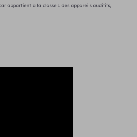
r appartient à la classe I des appareils auditifs,
programmes
es, vent, bruit et silence
s-fil
compatible avec ces accessoires sans-fil :