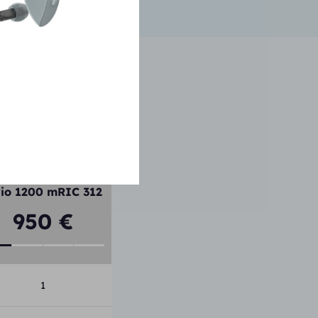
Ric 312
vio 1200 mRIC 312
950 €
1