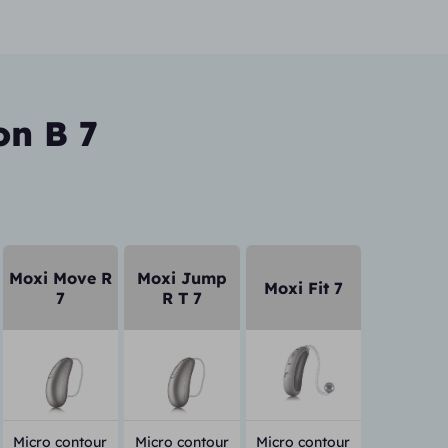
on B 7
Moxi Move R
Moxi Jump
Moxi Fit 7
7
R T 7
Micro contour
Micro contour
Micro contour