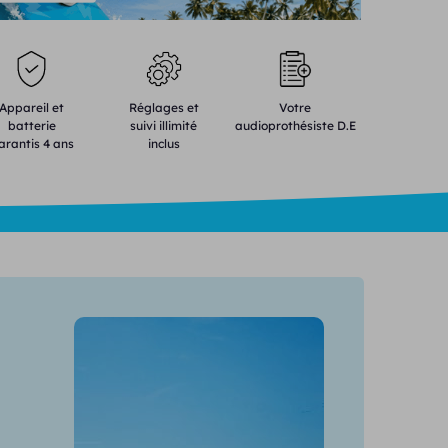
Appareil et
Réglages et
Votre
batterie
suivi illimité
audioprothésiste D.E
arantis 4 ans
inclus