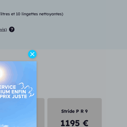
tres et 10 lingettes nettoyantes)
vis)
 P R
Stride P R 5
Stride P R 9
995 €
1195 €