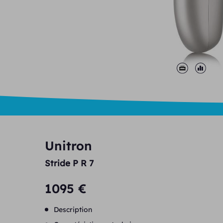
Unitron
Stride P R 7
1095 €
Description