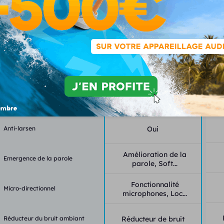
Fonctionnalités
Classe
2
Canaux - bandes
16-16
Programmes - mémoires
6-4
Anti-larsen
Oui
Amélioration de la
Emergence de la parole
parole, Soft...
Fonctionnalité
Micro-directionnel
microphones, Loc...
Réducteur du bruit ambiant
Réducteur de bruit