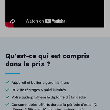
Sound Conductor
SpeechPro
Speech Locator
Spatial Speech
Spectral Speech
Spatial Awareness Personnalisé
Qu'est-ce qui est compris
Speech Focus
dans le prix ?
Directivité adaptative multibande
Compression fréquentielle
Téléphone binaural
Appareil et batterie garantis 4 ans
Anti Larsen
RDV de réglages & suivi illimités
Gestion du vent
Votre audioprothésiste diplômé d'État dédié
Amélioration de la parole
Consommables offerts durant la période d'essai (2
dômes, 2 filtres et 10 lingettes nettoyantes)