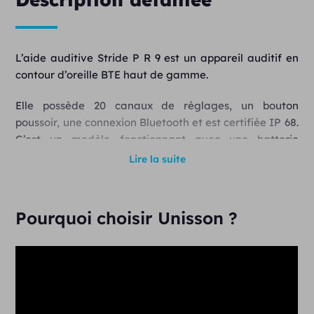
L’aide auditive Stride P R 9 est un appareil auditif en
contour d’oreille BTE haut de gamme.
Elle possède 20 canaux de réglages, un bouton
poussoir, une connexion Bluetooth et est certifiée IP 68.
C’est un modèle fonctionnant avec une batterie
lithium-ion rechargeable.
Lire la suite
L’appareil auditif Stride P R 9 est au prix de 1195€ et
comprend la consultation, l’essai gratuit pendant 30
Pourquoi choisir Unisson ?
jours, la garantie 4 ans, les réglages et le suivi illimités
.
Demandez votre essai gratuit
Les fonctionnalités de l’aide auditive
Stride P R 9