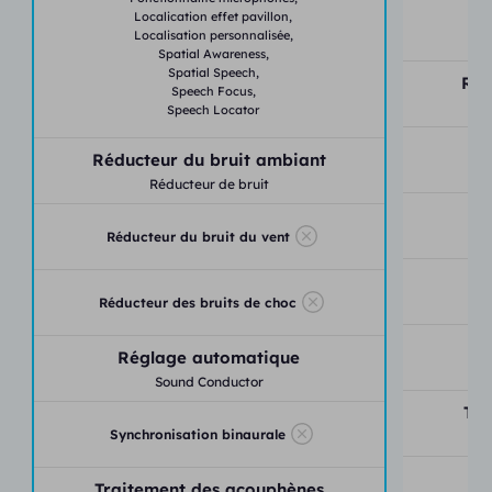
Localication effet pavillon,
Localisation personnalisée,
Spatial Awareness,
Spatial Speech,
Réd
Speech Focus,
Speech Locator
Réducteur du bruit ambiant
Ré
Réducteur de bruit
Réd
Réducteur du bruit du vent
Réducteur des bruits de choc
Réglage automatique
S
Sound Conductor
Tra
Synchronisation binaurale
Tr
Traitement des acouphènes