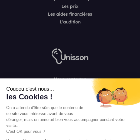
Les prix
Les aides financières
L'audition
Nous contacter
L’équipe de rédaction Unisson
Coucou c'est nous...
Mentions légales
les Cookies !
Conditions Générales de Vente
On a attendu d'être sûrs que le contenu de
ce site vous intéresse avant de vous
déranger, mais on aimerait bien vous accompagner pendant votre
visite...
C'est OK pour vous ?