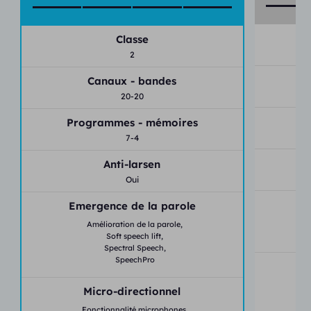
Classe
2
Canaux - bandes
20-20
P
Programmes - mémoires
7-4
Anti-larsen
Oui
E
Emergence de la parole
Amélioration de la parole,
Soft speech lift,
Spectral Speech,
SpeechPro
Micro-directionnel
Fonctionnalité microphones,