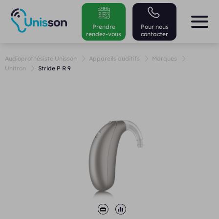
Prendre
Pour nous
rendez-vous
contacter
Audioprothésiste Unisson
Appareils auditifs
Marques
Unitron
Stride P R 9