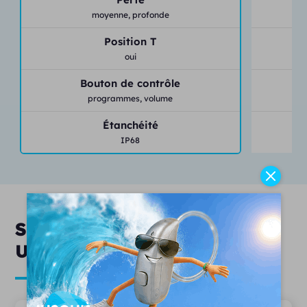
moyenne,
profonde
Position T
oui
Bouton de contrôle
programmes,
volume
Étanchéité
IP68
Services & engagements
Unisson