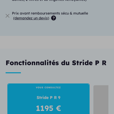
Réduction du bruit
DuoLink
Prix avant remboursements sécu & mutuelle
(demandez un devis)
Masqueur d’acouphènes
20 canaux de réglages
Bouton poussoir
Bobine téléphonique
Bluetooth
Fonctionnalités du Stride P R
IP 68
VOUS CONSULTEZ
Stride P R 9
1195 €