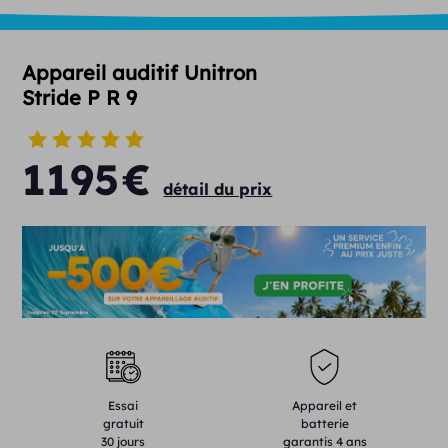
Appareil auditif Unitron
Stride P R 9
1195
€
détail du prix
Essai
Appareil et
gratuit
batterie
30 jours
garantis 4 ans