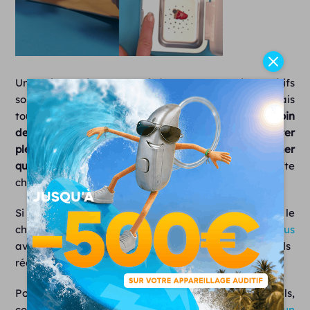
Une fois ces étapes terminées, vos appareils auditifs
sont complètement nettoyés. Vous avez désormais
toutes les connaissances nécessaires pour
prendre soin
de votre
aide auditive invisible
et en profiter
pleinement
. Toutefois, n’oubliez pas de
sécher
quotidiennement
vos aides auditives dans leur boîte
chauffante
Si des problèmes de sons persistent malgré le
changement de pare-cérumen,
prenez rendez-vous
avec un audioprothésiste Unisson pour d’éventuels
réglages.
Pour en savoir plus et avoir davantage de détails,
consultez notre article dédié «
Comment changer un