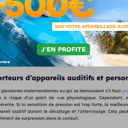
nflammer et l’obstruer. Si vous souffrez de
rhume et d’oreilles
pression entre l’oreille et l’extérieur, ce qui amplifie la doule
nfants et bébés : trompes d’Eustache
 enfants et les bébés sont particulièrement vulnérables a
entielles. Premièrement, leur
Trompe d’Eustache est plus cou
du liquide moins efficace. Deuxièmement, ils
ne peuvent
ompression. Il faut donc stimuler activement leur déglutition
une tétine.
orteurs d’appareils auditifs et per
 personnes malentendantes ou qui se demandent s’il faut
pr
s à risque d’un point de vue physiologique. Cependant, 
férente. Si la sensation de pression est trop forte, la meille
areil auditif durant le décollage et l’atterrissage. Cela peu
timent de surpression dans le conduit.