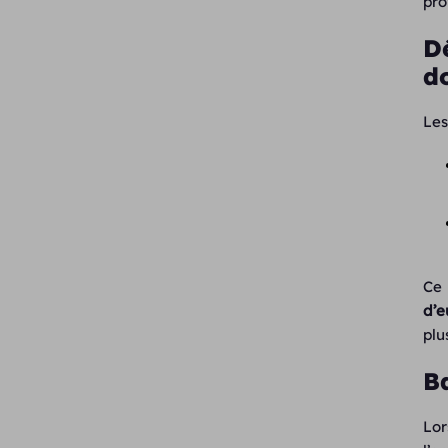
pro
Dé
d
Les
Ce 
d’e
plu
Ba
Lor