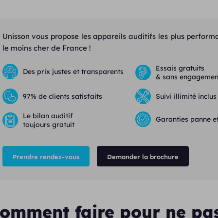
Unisson vous propose les appareils auditifs les plus perform
le moins cher de France !
Essais gratuits
Des prix justes et transparents
& sans engagemen
97% de clients satisfaits
Suivi illimité inclus
Le bilan auditif
Garanties panne et
toujours gratuit
Prendre rendez-vous
Demander la brochure
omment faire pour ne pa