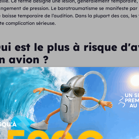
reille. Ce terme désigne une lésion, généralement temporaire, 
ngement de pression. Le barotraumatisme se manifeste par un
 baisse temporaire de l’audition. Dans la plupart des cas, le
te complication sérieuse.
ui est le plus à risque d'
n avion ?
barotraumatisme peut affecter tout le monde, mais certains
mentent significativement le risque de douleur intense ou p
la Trompe d’Eustache, qui est la clé de l’équilibre des pression
hume, sinusite et congestion nasale 
congestion des voies respiratoires supérieures est l’ennem
es enrhumé, en cas de sinusite ou d’allergie, les muqu