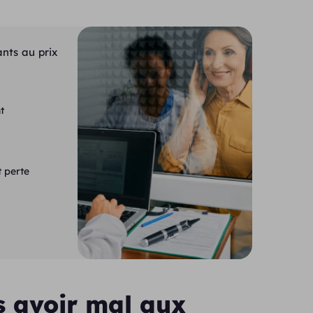
ants au prix
t
 perte
s avoir mal aux