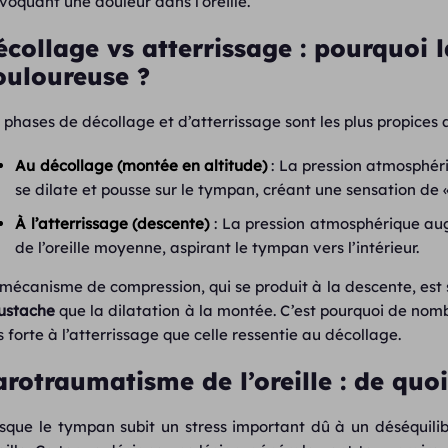
voquant une douleur dans l’oreille.
collage vs atterrissage : pourquoi l
ouloureuse ?
 phases de décollage et d’atterrissage sont les plus propices 
Au décollage (montée en altitude)
: La pression atmosphéri
se dilate et pousse sur le tympan, créant une sensation de 
À l’atterrissage (descente)
: La pression atmosphérique aug
de l’oreille moyenne, aspirant le tympan vers l’intérieur.
mécanisme de compression, qui se produit à la descente, est 
ustache
que la dilatation à la montée. C’est pourquoi de nomb
s forte à l’atterrissage que celle ressentie au décollage.
rotraumatisme de l’oreille : de quoi 
sque le tympan subit un stress important dû à un déséquilib