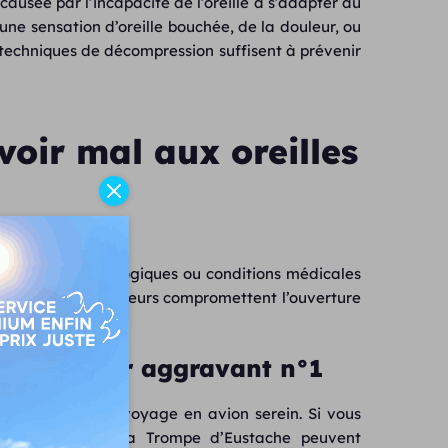
causée par l’incapacité de l’oreille à s’adapter au
e sensation d’oreille bouchée, de la douleur, ou
s techniques de décompression suffisent à prévenir
avoir mal aux oreilles
 facteurs physiologiques ou conditions médicales
rolongée. Ces facteurs compromettent l’ouverture
s.
: le facteur aggravant n°1
i numéro un d’un voyage en avion serein. Si vous
euses autour de la Trompe d’Eustache peuvent