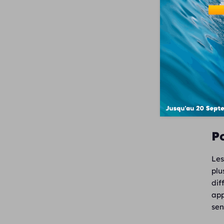
s’e
la 
E
Les
ess
ou 
déc
ou 
P
Les
plu
dif
app
sen