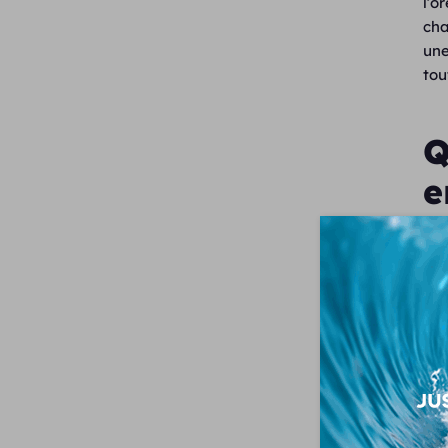
l’o
cha
une
tou
Q
e
Le 
aug
de 
R
La 
êt