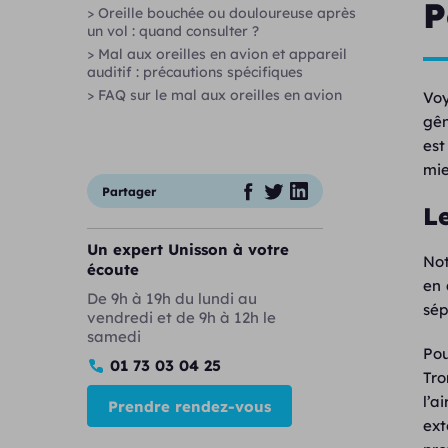
P
> Oreille bouchée ou douloureuse après
un vol : quand consulter ?
> Mal aux oreilles en avion et appareil
auditif : précautions spécifiques
> FAQ sur le mal aux oreilles en avion
Voy
gên
est
mie
Partager
L
Un expert Unisson à votre
Not
écoute
en 
De 9h à 19h du lundi au
sép
vendredi et de 9h à 12h le
samedi
Pou
01 73 03 04 25
Tro
l’a
Prendre rendez-vous
ext