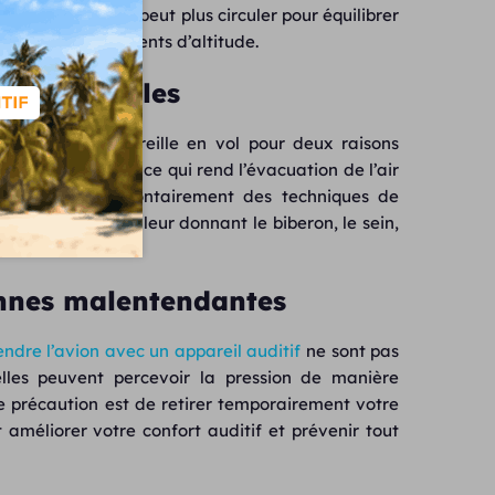
 bouchées
, l’air ne peut plus circuler pour équilibrer
ur lors des changements d’altitude.
 plus fragiles
ux problèmes d’oreille en vol pour deux raisons
rte
et plus étroite, ce qui rend l’évacuation de l’air
 pas
réaliser volontairement des techniques de
, par exemple en leur donnant le biberon, le sein,
sonnes malentendantes
endre l’avion avec un appareil auditif
ne sont pas
elles peuvent percevoir la pression de manière
ure précaution est de retirer temporairement votre
t améliorer votre confort auditif et prévenir tout