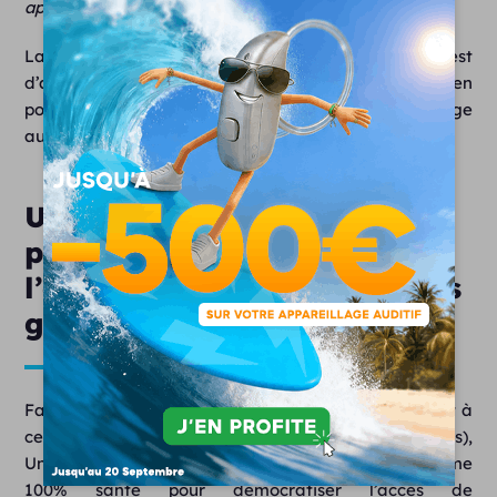
appelle plus communément les frais à charge)
.
La seule condition pour bénéficier de cette offre est
d’avoir consulté une médecin ORL et d’être en
possession d’une prescription pour un appareillage
auditif.
Unisson : un engagement
pour faire profiter de
l’appareillage auditif au plus
grand nombre
Face à ce constat (celui que les Français renonçaient à
certains traitements pour des raisons financières),
Unisson n’a pas attendu la mise en place de la réforme
100% santé pour démocratiser l’accès de