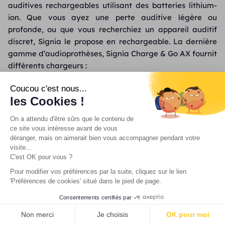
auditives rechargeables utilisant des batteries lithium-
ion. Que vous ayez une perte auditive légère ou
profonde, ou que vous recherchiez un appareil auditif
discret, Signia le propose en rechargeable. La dernière
gamme d’audioprothèses, Signia Charge & Go AX fournit
différents chargeurs :
Ecrin de charge pour les modèles Signia Active Pro
Coucou c'est nous...
les Cookies !
Chargeur nomade Pure pour les appareils Pure
Charge & Go AX
On a attendu d'être sûrs que le contenu de
ce site vous intéresse avant de vous
Chargeur standard
déranger, mais on aimerait bien vous accompagner pendant votre
visite...
Insio Charger, la 1ère rechargeable sans contact
C'est OK pour vous ?
pour les aides auditives sur-mesure
Pour modifier vos préférences par la suite, cliquez sur le lien
'Préférences de cookies' situé dans le pied de page.
Quel est le dernier appareil
Consentements certifiés par
PRENDRE RENDEZ-VOUS
auditif Signia rechargeable ?
Non merci
Je choisis
OK pour moi