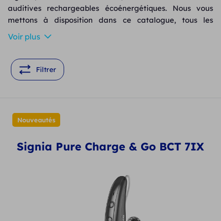
auditives rechargeables écoénergétiques. Nous vous
mettons à disposition dans ce catalogue, tous les
appareils auditifs rechargeables Signia. Ces modèles
Voir plus
sont disponibles en contours d’oreille, micro contours
d’oreille et intra auriculaires. Si un de ces modèles vous
intéresse, vous pouvez le tester gratuitement et sans
Filtrer
engagement pendant 30 jours.
Nos audioprothésistes sont à votre écoute pour vous
conseiller la meilleure prothèse auditive rechargeable
Nouveautés
Signia adaptée à vos besoins et votre budget.
Signia Pure Charge & Go BCT 7IX