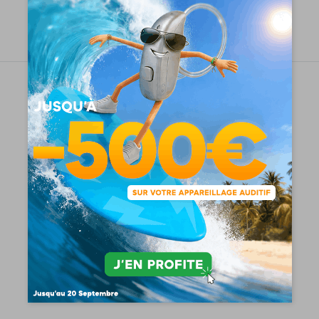
Demandez un essai gratuit
Signia Pure Charge & Go 3Nx
995
€