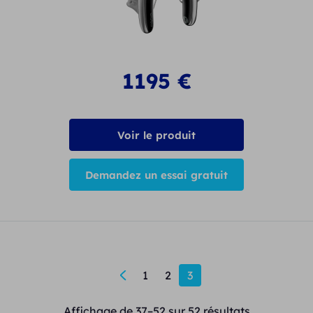
1195
€
Voir le produit
Demandez un essai gratuit
←
1
2
3
Affichage de 37–52 sur 52 résultats