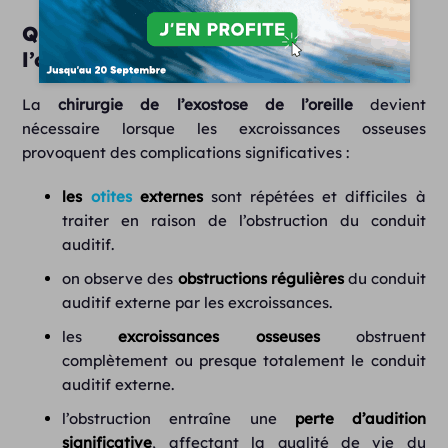
Quand la chirurgie de l’exostose de
l’oreille est-elle nécessaire ?
La
chirurgie de l’exostose de l’oreille
devient
nécessaire lorsque les excroissances osseuses
provoquent des complications significatives :
les
otites
externes
sont répétées et difficiles à
traiter en raison de l’obstruction du conduit
auditif.
on observe des
obstructions régulières
du conduit
auditif externe par les excroissances.
les
excroissances osseuses
obstruent
complètement ou presque totalement le conduit
auditif externe.
l’obstruction entraîne une
perte d’audition
significative
, affectant la qualité de vie du