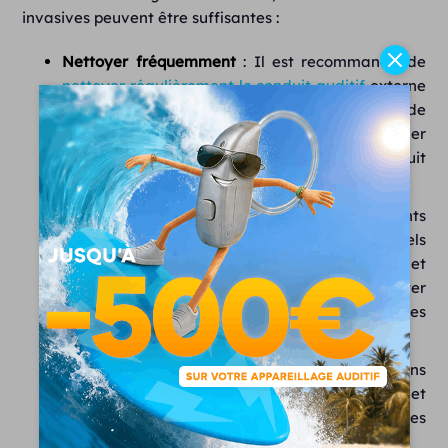
invasives peuvent être suffisantes :
Nettoyer fréquemment
: Il est recommandé de
nettoyer régulièrement le conduit auditif
externe
avec douceur pour éviter l’accumulation de
cérumen et de débris. Un lavage doux et régulier
de l’oreille peut aider à maintenir un conduit
auditif propre.
Surveiller régulièrement
: Des contrôles fréquents
chez un spécialiste de l’audition sont essentiels
pour surveiller la croissance de l’exostose et
intervenir si nécessaire. Cela permet de détecter
toute progression et de prévenir les
complications.
Prévenir les infections
: Utiliser des bouchons
d’oreilles pour éviter l’exposition à l’eau froide et
suivre les conseils du médecin pour prévenir les
infections.