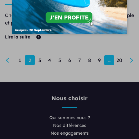
Changer d’audioprothésiste est une démarche simple
et parfai...
Lire la suite
1
2
3
4
5
6
7
8
9
…
20
Nous choisir
Qui sommes nous ?
Nos différences
Nos engagements