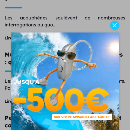
Les acouphènes soulèvent de nombreuses
interrogations au quo...
Lire la suite
Musique pour soulager les acouphènes
: quelles options ?
Les acouphènes peuvent devenir envahissants.
Pourtant, certa...
Lire la suite
Peut-on changer d’audioprothésiste et
comment faire ?