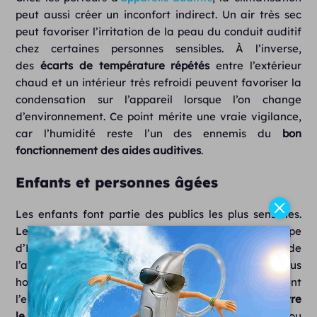
peut aussi créer un inconfort indirect. Un air très sec
peut favoriser l’irritation de la peau du conduit auditif
chez certaines personnes sensibles. À l’inverse,
des
écarts
de
température répétés
entre l’extérieur
chaud et un intérieur très refroidi peuvent favoriser la
condensation sur l’appareil lorsque l’on change
d’environnement. Ce point mérite une vraie vigilance,
car l’humidité reste l’un des ennemis du
bon
fonctionnement des aides auditives
.
Enfants et personnes âgées
Les enfants font partie des publics les plus sensibles.
Leur
sphère ORL
est plus fragile et leur trompe
d’Eustache fonctionne différemment de celle de
l’adulte. Elle est plus courte, plus étroite et plus
horizontale, ce qui favorise plus facilement
l’encombrement et la
circulation des sécrétions entre
le nez et l’oreille
. En cas de climatisation trop froide ou