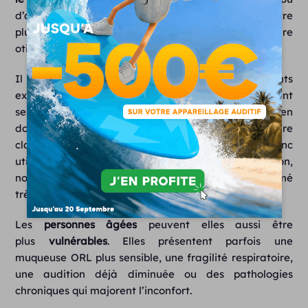
d’air trop sec, les symptômes peuvent donc apparaître
plus vite : oreilles bouchées, douleur, congestion, voire
otite.
Il faut aussi garder à l’esprit que les jeunes enfants
expriment parfois mal ce qu’ils ressentent. Ils peuvent
se toucher l’oreille, devenir irritables, moins bien
dormir ou moins bien entendre sans savoir décrire
clairement la gêne. Une attention particulière est donc
utile après une exposition prolongée à la climatisation,
notamment la nuit, en voiture ou dans un lieu fermé
très refroidi.
Les
personnes
âgées
peuvent elles aussi être
plus
vulnérables
. Elles présentent parfois une
muqueuse ORL plus sensible, une fragilité respiratoire,
une audition déjà diminuée ou des pathologies
chroniques qui majorent l’inconfort.