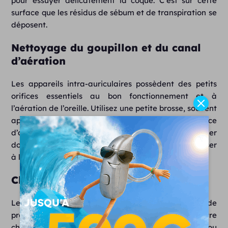
pour essuyer délicatement la coque. C’est sur cette
surface que les résidus de sébum et de transpiration se
déposent.
Nettoyage du goupillon et du canal
d’aération
Les appareils intra-auriculaires possèdent des petits
orifices essentiels au bon fonctionnement et à
l’aération de l’oreille. Utilisez une petite brosse, souvent
appelée goupillon, pour nettoyer délicatement l’orifice
d’aération et la sortie de son. Faites-la tourner
doucement pour déloger les impuretés sans les pousser
à l’intérieur.
Changement du filtre pare-cérumen
Les
filtres
pare cérumen
sont une barrière de
protection essentielle pour l’écouteur. Ils doivent être
changés régulièrement, dès qu’ils paraissent sales ou