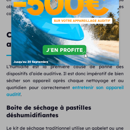
obstrués, pour éviter que le cérumen n’atteigne les
composants internes de l’aide auditive.
Comment bien sécher un
appareil auditif ?
L’humidité est la première cause de panne des
dispositifs d’aide auditive. Il est donc impératif de bien
sécher son appareil après chaque nettoyage et au
quotidien pour correctement
entretenir son appareil
auditif
.
Boite de séchage à pastilles
déshumidifiantes
Le kit de séchage traditionnel utilise un gobelet ou une