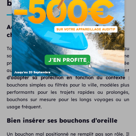
bonnes pratiques
Adopter une protection adaptée à
chaque situation
Tout trajet à moto n’expose pas au même niveau
sonore. Une balade tranquille en ville à 30 km/h ne
présente pas les mêmes contraintes qu’une virée
autoroutière de 400 kilomètres. Il est donc important
d’adapter sa protection en fonction du contexte
:
bouchons simples ou filtrés pour la ville, modèles plus
performants pour les trajets rapides ou prolongés,
bouchons sur mesure pour les longs voyages ou un
usage fréquent.
Bien insérer ses bouchons d’oreille
Un bouchon mal positionné ne remplit pas son rôle. Il