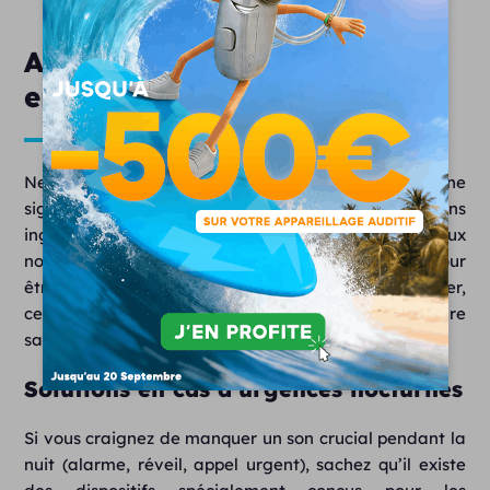
Alternatives pour mieux
entendre la nuit
Ne pas porter ses appareils pendant le sommeil ne
signifie pas rester isolé de tout son. Des solutions
ingénieuses permettent de percevoir certains signaux
nocturnes sans sacrifier votre confort. Que ce soit pour
être réveillé en cas d’urgence ou pour vous rassurer,
ces alternatives peuvent vous aider à mieux entendre
sans vos prothèses.
Solutions en cas d’urgences nocturnes
Si vous craignez de manquer un son crucial pendant la
nuit (alarme, réveil, appel urgent), sachez qu’il existe